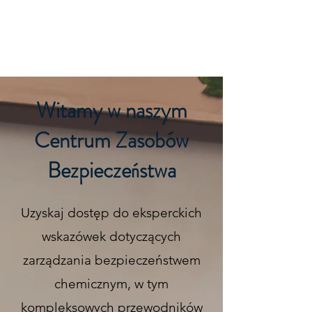
REACH KARTY CHARAKTERYSTYKI
Witamy w naszym
Centrum Zasobów
Bezpieczeństwa
Uzyskaj dostęp do eksperckich
wskazówek dotyczących
zarządzania bezpieczeństwem
chemicznym, w tym
kompleksowych przewodników