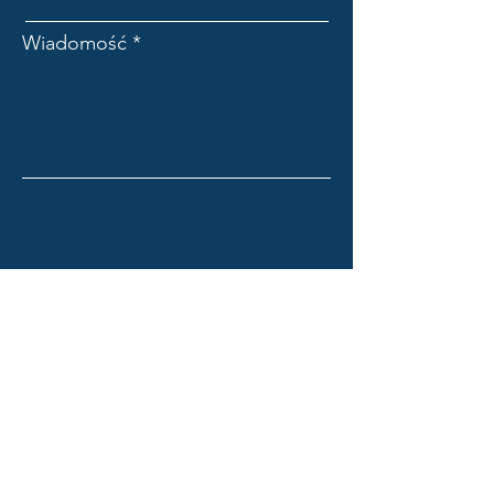
Wiadomość
DOTRZYMAJ KART
CHARAKTERYSTYKI
E-mail:
info@reachsafetydatasheets.com
Thank you for contacting us!