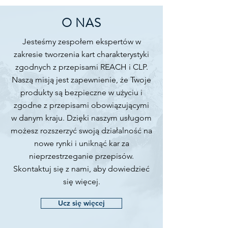
  - Środki czystości

  - Produkty biobójcze

O NAS
- Chemii przemysłowej:

  - Rozpuszczalniki i rozcieńczalniki

Jesteśmy zespołem ekspertów w
  - Odczynniki laboratoryjne

zakresie tworzenia kart charakterystyki
  - Mieszaniny technologiczne

zgodnych z przepisami REACH i CLP.
  - Surowce produkcyjne

Naszą misją jest zapewnienie, że Twoje
produkty są bezpieczne w użyciu i
Dokumentacja techniczna zgodna z 
zgodne z przepisami obowiązującymi
przepisami

w danym kraju. Dzięki naszym usługom
Dokumentacja zgodna z:

możesz rozszerzyć swoją działalność na
- Rozporządzeniem REACH (WE) nr 
nowe rynki i uniknąć kar za
1907/2006

nieprzestrzeganie przepisów.
- Rozporządzeniem CLP (WE) nr 
Skontaktuj się z nami, aby dowiedzieć
1272/2008

się więcej.
- Rozporządzeniem (UE) 2020/878

- Ustawą o substancjach 
Ucz się więcej
chemicznych i ich mieszaninach

- Rozporządzeniami Ministra Zdrowia
