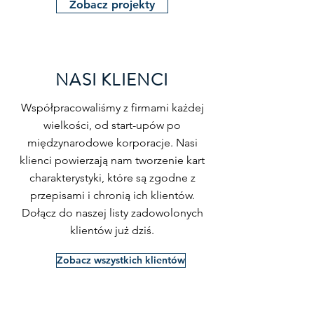
Zobacz projekty
Projekty zgodności chemicznej

## Kompleksowe projekty 
dokumentacji kart charakterystyki

NASI KLIENCI
Projekty branżowe kart 
Współpracowaliśmy z firmami każdej
charakterystyki

wielkości, od start-upów po
Oferujemy specjalistyczną 
międzynarodowe korporacje. Nasi
dokumentację dla:

klienci powierzają nam tworzenie kart
- Chemii budowlanej:

charakterystyki, które są zgodne z
  - Farby i lakiery (zgodność z LZO)

przepisami i chronią ich klientów.
  - Szpachlówki i tynki (normy EN)

Dołącz do naszej listy zadowolonych
  - Kleje budowlane (oznakowanie 
klientów już dziś.
CE)

  - Grunty i hydroizolacje

Zobacz wszystkich klientów
- Chemii konsumenckiej:

  - Odświeżacze powietrza

  - Świece zapachowe
