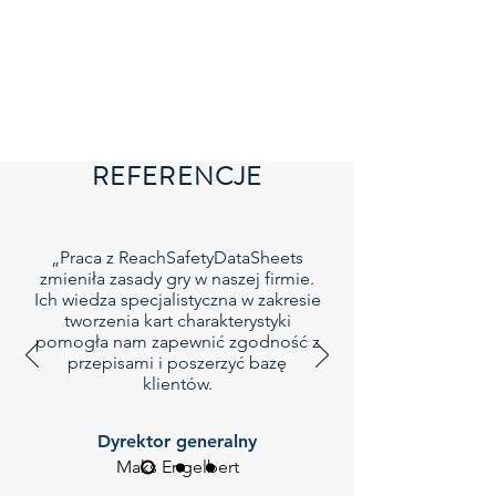
  - Zgłoszenia PCN

  - Wykaz C&L

Globalne projekty kart 
charakterystyki

REFERENCJE
Zasięg dokumentacji

Profesjonalne sporządzanie kart 
charakterystyki dla:

„Praca z ReachSafetyDataSheets
- Polski i UE

zmieniła zasady gry w naszej firmie.
- Ameryki Północnej

Ich wiedza specjalistyczna w zakresie
- Azji i Pacyfiku

tworzenia kart charakterystyki
- Ameryki Łacińskiej

pomogła nam zapewnić zgodność z
przepisami i poszerzyć bazę
- Bliskiego Wschodu i Afryki

klientów.
Usługi dokumentacji wielojęzycznej

Dyrektor generalny
Karty charakterystyki w językach:

Maks Engelbert
- Polski
