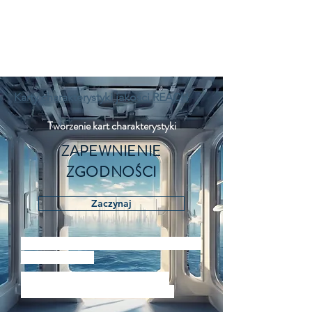
REACH KARTY CHARAKTERYSTYKI
Karty charakterystyki jakości REACH
Tworzenie kart charakterystyki
ZAPEWNIENIE
ZGODNOŚCI
Zaczynaj
Karty charakterystyki bezpieczeństwa
jakości REACH
Osiągnij wysokiej jakości karty
charakterystyki bezpieczeństwa