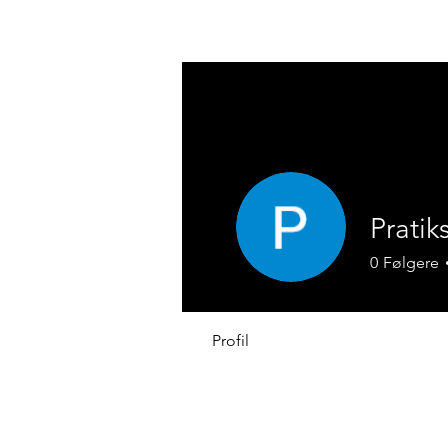
​REACH SIKKERHETSDATABLAD
Prati
0
Følgere
Profil