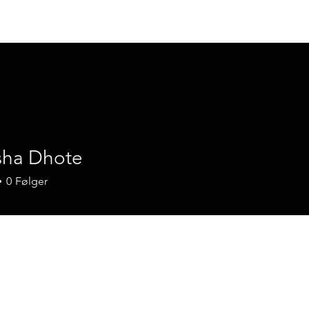
Om oss
Prosjekter
Tjänster
Pla
ksha Dhote
0
Følger