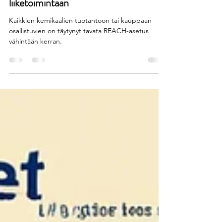
REACH-asetus: tärkeys,
ymmärtäminen ja vaikutus
liiketoimintaan
Kaikkien kemikaalien tuotantoon tai kauppaan
osallistuvien on täytynyt tavata REACH-asetus
vähintään kerran.