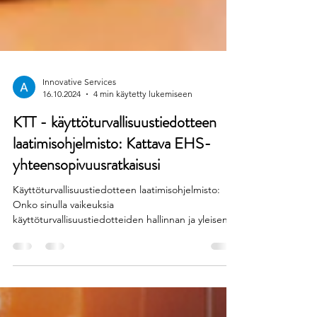
Innovative Services
16.10.2024
4 min käytetty lukemiseen
KTT - käyttöturvallisuustiedotteen
laatimisohjelmisto: Kattava EHS-
yhteensopivuusratkaisusi
Käyttöturvallisuustiedotteen laatimisohjelmisto:
Onko sinulla vaikeuksia
käyttöturvallisuustiedotteiden hallinnan ja yleisen
EHS-vaatimustenmukaisuuden kanssa? Tutustu
siihen, kuinka...