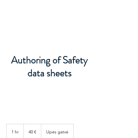
REACH KEMIKAALI OHUTUSKAART
Authoring of Safety
data sheets
40
eurot
1 hr
1
40 €
Upės gatvė
h