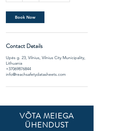
Book Now
Contact Details
Upės g. 23, Vilnius, Vilnius City Municipality,
Lithuania
+37069876844
info@reachsafetydatasheets.com
VÕTA MEIEGA
ÜHENDUST