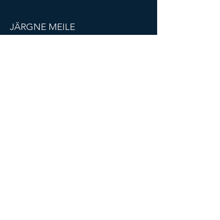
Tänan, et võtsite meiega ühendust!
JÄRGNE MEILE
© 2021 REACHi OHUTUSKAART.
Kõik õigused kaitstud.
MENÜÜ