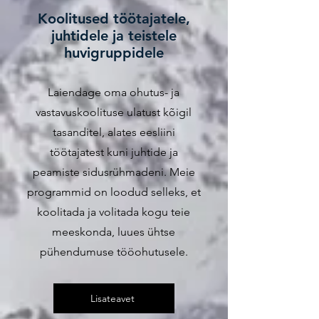
Koolitused töötajatele,
juhtidele ja teistele
huvigruppidele
Laiendage oma ohutus- ja
vastavuskoolituse ulatust kõigil
tasanditel, alates eesliini
töötajatest kuni juhtide ja
peamiste sidusrühmadeni. Meie
programmid on loodud selleks, et
koolitada ja volitada kogu teie
meeskonda, luues ühtse
pühendumuse tööohutusele.
Lisateavet