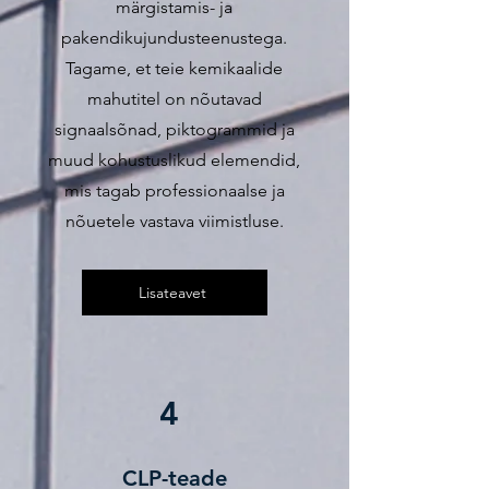
märgistamis- ja
pakendikujundusteenustega.
Tagame, et teie kemikaalide
mahutitel on nõutavad
signaalsõnad, piktogrammid ja
muud kohustuslikud elemendid,
mis tagab professionaalse ja
nõuetele vastava viimistluse.
Lisateavet
4
CLP-teade