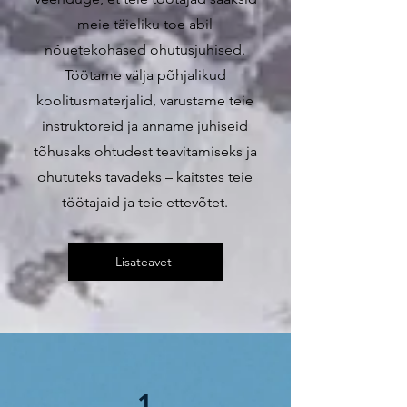
meie täieliku toe abil
nõuetekohased ohutusjuhised.
Töötame välja põhjalikud
koolitusmaterjalid, varustame teie
instruktoreid ja anname juhiseid
tõhusaks ohtudest teavitamiseks ja
ohututeks tavadeks – kaitstes teie
töötajaid ja teie ettevõtet.
Lisateavet
1