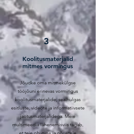
3
Koolitusmaterjalid
mitmes vormingus
Jõudke oma mitmekülgse
tööjõuni erinevas vormingus
koolitusmaterjalide, sealhulgas
esitluste, videote ja informatiivsete
jaotusmaterjalidega. Meie
multimeedia lähenemisviis tagab,
et teie ohutuse ja nõuetele