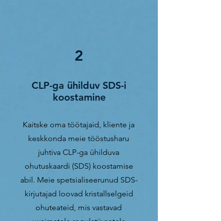
2
CLP-ga ühilduv SDS-i
koostamine
Kaitske oma töötajaid, kliente ja
keskkonda meie tööstusharu
juhtiva CLP-ga ühilduva
ohutuskaardi (SDS) koostamise
abil. Meie spetsialiseerunud SDS-
kirjutajad loovad kristallselgeid
ohuteateid, mis vastavad