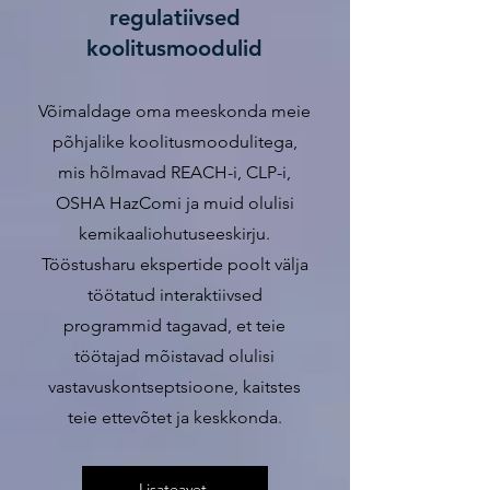
regulatiivsed
koolitusmoodulid
Võimaldage oma meeskonda meie
põhjalike koolitusmoodulitega,
mis hõlmavad REACH-i, CLP-i,
OSHA HazComi ja muid olulisi
kemikaaliohutuseeskirju.
Tööstusharu ekspertide poolt välja
töötatud interaktiivsed
programmid tagavad, et teie
töötajad mõistavad olulisi
vastavuskontseptsioone, kaitstes
teie ettevõtet ja keskkonda.
Lisateavet