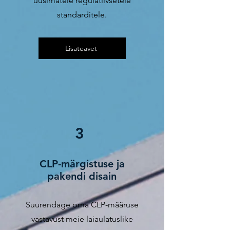
uusimatele regulatiivsetele
standarditele.
Lisateavet
3
CLP-märgistuse ja
pakendi disain
Suurendage oma CLP-määruse
vastavust meie laiaulatuslike