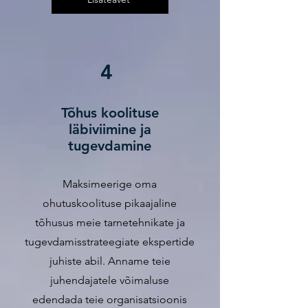
4
Tõhus koolituse
läbiviimine ja
tugevdamine
Maksimeerige oma
ohutuskoolituse pikaajaline
tõhusus meie tarnetehnikate ja
tugevdamisstrateegiate ekspertide
juhiste abil. Anname teie
juhendajatele võimaluse
edendada teie organisatsioonis