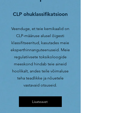
CLP ohuklassifikatsioon
Veenduge, et teie kemikaalid on
CLP-määruse alusel õigesti
klassifitseeritud, kasutades meie
eksperthinnanguteenuseid. Meie
regulatiivsete toksikoloogide
meeskond hindab teie aineid
hoolikalt, andes teile võimaluse
teha teadlikke ja nõuetele
vastavaid otsuseid.
Lisateavet