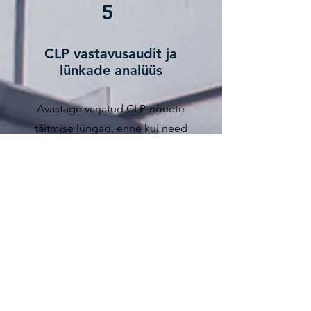
5
CLP vastavusaudit ja
lünkade analüüs
Avastage varjatud CLP-nõuete
täitmise lüngad, enne kui need
muutuvad kulukateks
probleemideks. Meie põhjalikud
auditid ja põhjalikud lünkade
analüüsid annavad teile praktilisi
teadmisi, mida on vaja teie
regulatiivse hoiaku tugevdamiseks.
Lisateavet