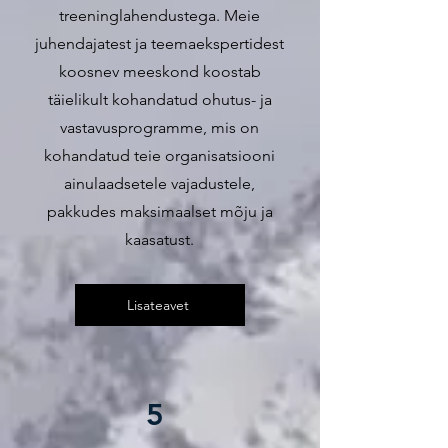
treeninglahendustega. Meie
juhendajatest ja teemaekspertidest
koosnev meeskond koostab
täielikult kohandatud ohutus- ja
vastavusprogramme, mis on
kohandatud teie organisatsiooni
ainulaadsetele vajadustele,
pakkudes maksimaalset mõju ja
kaasatust.
Lisateavet
5