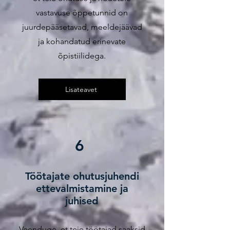
vastavuse õppetunnid on
juurdepääsetavad, meeldejäävad
ja kohandatud erinevate
õpistiilidega.
Lisateavet
6
Töötajate ohutusjuhendi
ettevalmistamine ja
juhised
Veenduge, et teie töötajad saaksid