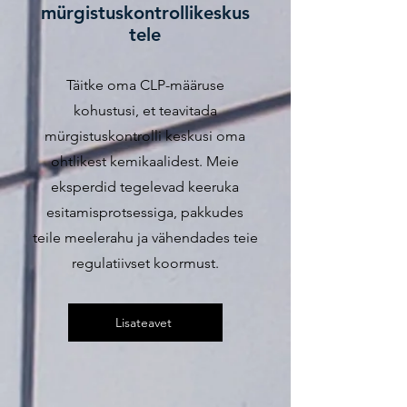
mürgistuskontrollikeskus
tele
Täitke oma CLP-määruse
kohustusi, et teavitada
mürgistuskontrolli keskusi oma
ohtlikest kemikaalidest. Meie
eksperdid tegelevad keeruka
esitamisprotsessiga, pakkudes
teile meelerahu ja vähendades teie
regulatiivset koormust.
Lisateavet