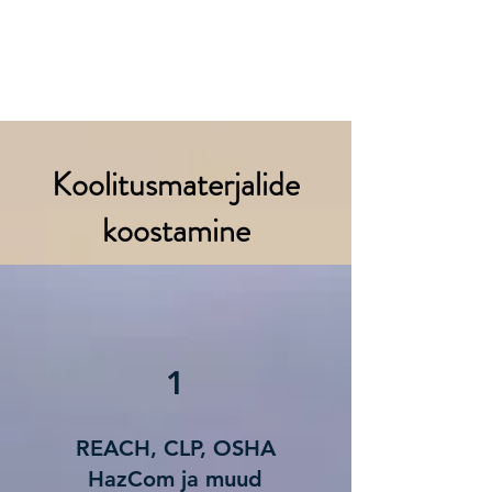
REACH KEMIKAALI OHUTUSKAART
Koolitusmaterjalide
koostamine
1
REACH, CLP, OSHA
HazCom ja muud