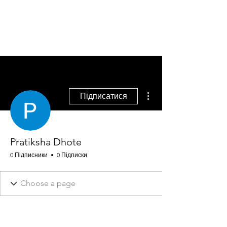
ПАСПОРТ БЕЗПЕКИ REACH
Інші дії
Підписатися
Pratiksha Dhote
0 Підписники
0 Підписки