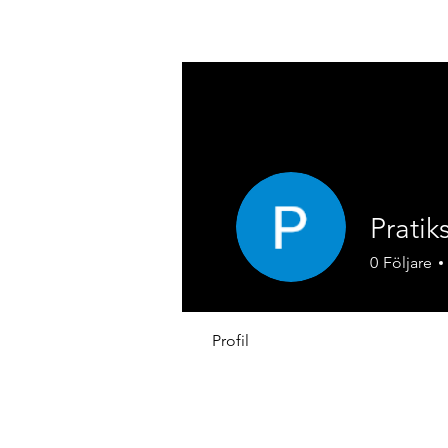
REACH SÄKERHETSDATABLAD
Prati
0
Följare
Profil