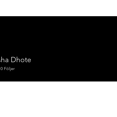
Om oss
Projekt
ksha Dhote
0
Följer