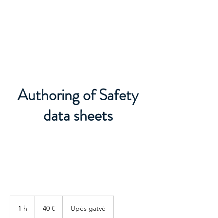
REACH DROŠĪBAS DATU LAPAS
Authoring of Safety
data sheets
40
eiro
1 h
1
40 €
Upės gatvė