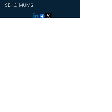
SEKO MUMS
© 2021 Inovatīvi pakalpojumi. Visas
tiesības aizsargātas.
IZVĒLNE