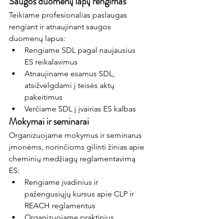
Saugos duomenų lapų rengimas
Teikiame profesionalias paslaugas 
rengiant ir atnaujinant saugos 
duomenų lapus:
Rengiame SDL pagal naujausius 
ES reikalavimus
Atnaujiname esamus SDL, 
atsižvelgdami į teisės aktų 
pakeitimus
Verčiame SDL į įvairias ES kalbas
Mokymai ir seminarai
Organizuojame mokymus ir seminarus 
įmonėms, norinčioms gilinti žinias apie 
cheminių medžiagų reglamentavimą 
ES:
Rengiame įvadinius ir 
pažengusiųjų kursus apie CLP ir 
REACH reglamentus
Organizuojame praktinius 