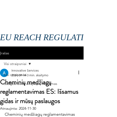
REACH SAUGOS DUOMENŲ LAPAI
EU REACH REGULATION REVIS
Įrašas
Visi straipsniai
Innovative Services
Visi straipsniai
2024-09-14
3 min. skaitymo
Cheminių medžiagų
Saugos duomenų lapų rengimas
reglamentavimas ES: Išsamus
gidas ir mūsų paslaugos
Atnaujinta:
2024-11-30
Cheminių medžiagų reglamentavimas 