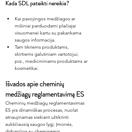
Kada SDL pateikti nereikia?
Kai pavojingos medžiagos ar 
mišiniai parduodami plačiajai 
visuomenei kartu su pakankama 
saugos informacija.
Tam tikriems produktams, 
skirtiems galutiniam vartotojui, 
pvz., medicininiams produktams ar 
kosmetikai.
Išvados apie cheminių 
medžiagų reglamentavimą ES
Cheminių medžiagų reglamentavimas 
ES yra dinamiškas procesas, nuolat 
atnaujinamas siekiant užtikrinti 
aukščiausią saugos lygį. Įmonės, 
dirbančios su cheminėmis 