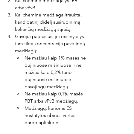
Kai cheminė medžiaga yra PBT 
arba vPvB.
Kai cheminė medžiaga įtraukta į 
kandidatinį didelį susirūpinimą 
keliančių medžiagų sąrašą.
Gavėjui paprašius, jei mišinyje yra 
tam tikra koncentracija pavojingų 
medžiagų:
Ne mažiau kaip 1% masės ne 
dujiniuose mišiniuose ir ne 
mažiau kaip 0,2% tūrio 
dujiniuose mišiniuose 
pavojingų medžiagų.
Ne mažiau kaip 0,1% masės 
PBT arba vPvB medžiagų.
Medžiagų, kurioms ES 
nustatytos ribinės vertės 
darbo aplinkoje.