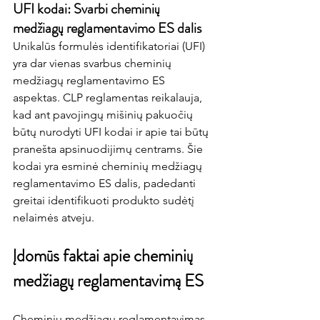
UFI kodai: Svarbi cheminių 
medžiagų reglamentavimo ES dalis
Unikalūs formulės identifikatoriai (UFI) 
yra dar vienas svarbus cheminių 
medžiagų reglamentavimo ES 
aspektas. CLP reglamentas reikalauja, 
kad ant pavojingų mišinių pakuočių 
būtų nurodyti UFI kodai ir apie tai būtų 
pranešta apsinuodijimų centrams. Šie 
kodai yra esminė cheminių medžiagų 
reglamentavimo ES dalis, padedanti 
greitai identifikuoti produkto sudėtį 
nelaimės atveju.
Įdomūs faktai apie cheminių 
medžiagų reglamentavimą ES
Cheminių medžiagų reglamentavimas 