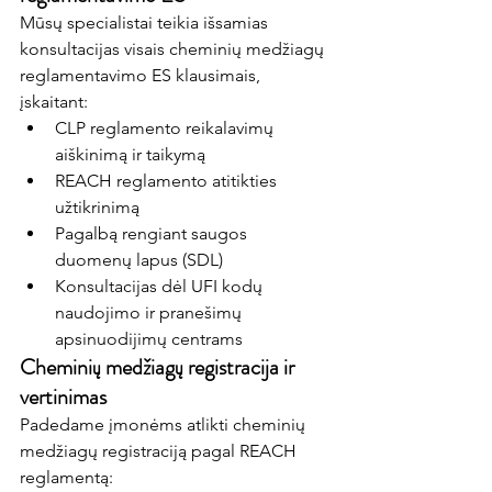
Mūsų specialistai teikia 
išsamias 
konsultacijas
 visais cheminių medžiagų 
reglamentavimo ES klausimais, 
įskaitant:
CLP reglamento reikalavimų 
aiškinimą ir taikymą
REACH reglamento atitikties 
užtikrinimą
Pagalbą rengiant saugos 
duomenų lapus (SDL)
Konsultacijas dėl UFI kodų 
naudojimo ir pranešimų 
apsinuodijimų centrams
Cheminių medžiagų registracija ir 
vertinimas
Padedame įmonėms atlikti 
cheminių 
medžiagų registraciją
 pagal REACH 
reglamentą: