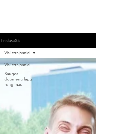
REACH SAUGOS DUOMENŲ LAPAI
Tinklaraštis
Visi straipsniai
Visi straipsniai
Saugos
duomenų lapų
rengimas