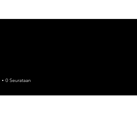
Meistä
Projektit
Pa
0
Seurataan