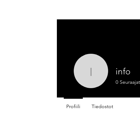
REACH KÄYTTÖTURVALLISUUSTIEDOTE
info
info
0
Seuraajat
Profiili
Tiedostot